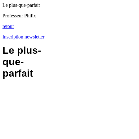
Le plus-que-parfait
Professeur Phifix
retour
Inscription newsletter
Le plus-
que-
parfait