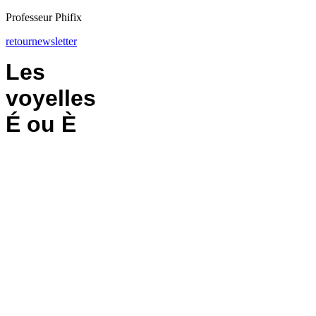
Professeur Phifix
retour
newsletter
Les
voyelles
É ou È