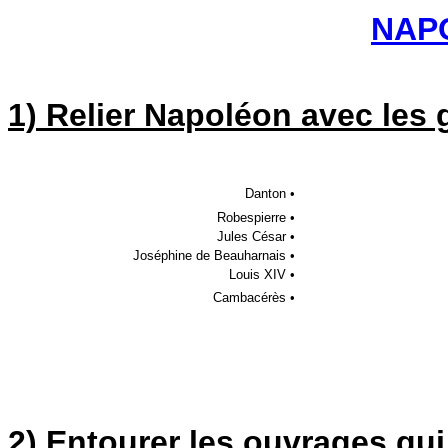
NAP
1) Relier Napoléon avec les 
Danton •
Robespierre •
Jules César •
Joséphine de Beauharnais •
Louis XIV •
Cambacérès •
2) Entourer les ouvrages qui