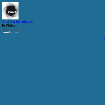
Analyser des phrases
Pr Phifix