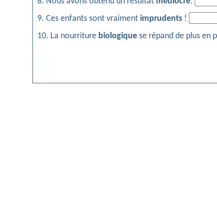
8. Nous avons obtenu un résultat
médiocre
.
9. Ces enfants sont vraiment
imprudents
!
10. La nourriture
biologique
se répand de plus en p