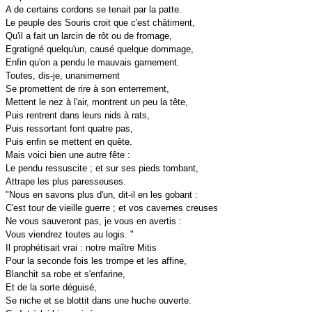
A de certains cordons se tenait par la patte.
Le peuple des Souris croit que c'est châtiment,
Qu'il a fait un larcin de rôt ou de fromage,
Egratigné quelqu'un, causé quelque dommage,
Enfin qu'on a pendu le mauvais garnement.
Toutes, dis-je, unanimement
Se promettent de rire à son enterrement,
Mettent le nez à l'air, montrent un peu la tête,
Puis rentrent dans leurs nids à rats,
Puis ressortant font quatre pas,
Puis enfin se mettent en quête.
Mais voici bien une autre fête :
Le pendu ressuscite ; et sur ses pieds tombant,
Attrape les plus paresseuses.
"Nous en savons plus d'un, dit-il en les gobant :
C'est tour de vieille guerre ; et vos cavernes creuses
Ne vous sauveront pas, je vous en avertis :
Vous viendrez toutes au logis. "
Il prophétisait vrai : notre maître Mitis
Pour la seconde fois les trompe et les affine,
Blanchit sa robe et s'enfarine,
Et de la sorte déguisé,
Se niche et se blottit dans une huche ouverte.