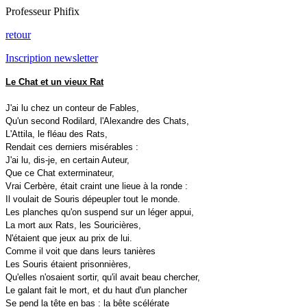
Professeur Phifix
retour
Inscription newsletter
Le Chat et un vieux Rat
J'ai lu chez un conteur de Fables,
Qu'un second Rodilard, l'Alexandre des Chats,
L'Attila, le fléau des Rats,
Rendait ces derniers misérables :
J'ai lu, dis-je, en certain Auteur,
Que ce Chat exterminateur,
Vrai Cerbère, était craint une lieue à la ronde :
Il voulait de Souris dépeupler tout le monde.
Les planches qu'on suspend sur un léger appui,
La mort aux Rats, les Souricières,
N'étaient que jeux au prix de lui.
Comme il voit que dans leurs tanières
Les Souris étaient prisonnières,
Qu'elles n'osaient sortir, qu'il avait beau chercher,
Le galant fait le mort, et du haut d'un plancher
Se pend la tête en bas : la bête scélérate