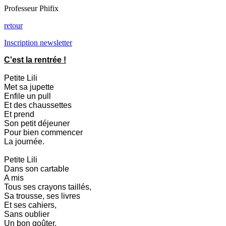
Professeur Phifix
retour
Inscription newsletter
C'est la rentrée !
Petite Lili
Met sa jupette
Enfile un pull
Et des chaussettes
Et prend
Son petit déjeuner
Pour bien commencer
La journée.
Petite Lili
Dans son cartable
A mis
Tous ses crayons taillés,
Sa trousse, ses livres
Et ses cahiers,
Sans oublier
Un bon goûter.