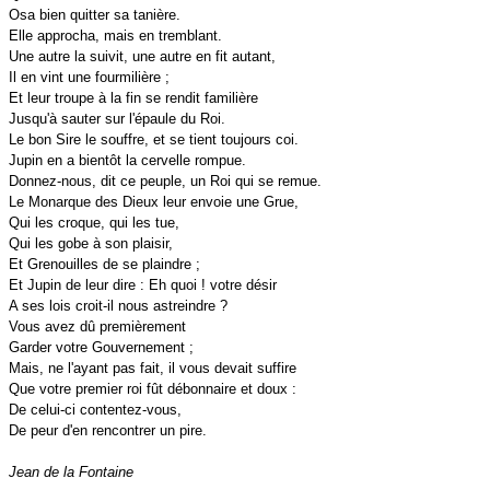
Osa bien quitter sa tanière.
Elle approcha, mais en tremblant.
Une autre la suivit, une autre en fit autant,
Il en vint une fourmilière ;
Et leur troupe à la fin se rendit familière
Jusqu'à sauter sur l'épaule du Roi.
Le bon Sire le souffre, et se tient toujours coi.
Jupin en a bientôt la cervelle rompue.
Donnez-nous, dit ce peuple, un Roi qui se remue.
Le Monarque des Dieux leur envoie une Grue,
Qui les croque, qui les tue,
Qui les gobe à son plaisir,
Et Grenouilles de se plaindre ;
Et Jupin de leur dire : Eh quoi ! votre désir
A ses lois croit-il nous astreindre ?
Vous avez dû premièrement
Garder votre Gouvernement ;
Mais, ne l'ayant pas fait, il vous devait suffire
Que votre premier roi fût débonnaire et doux :
De celui-ci contentez-vous,
De peur d'en rencontrer un pire.
Jean de la Fontaine