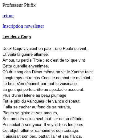
Professeur Phifix
retour
Inscription newsletter
Les deux Coqs
Deux Coqs vivaient en paix : une Poule survint,
Et voilà la guerre allumée.
Amour, tu perdis Troie ; et c'est de toi que vint
Cette querelle envenimée,
Où du sang des Dieux même on vit le Xanthe teint.
Longtemps entre nos Coqs le combat se maintint :
Le bruit s'en répandit par tout le voisinage.
La gent qui porte crête au spectacle accourut.
Plus d'une Hélène au beau plumage
Fut le prix du vainqueur ; le vaincu disparut.
Il alla se cacher au fond de sa retraite,
Pleura sa gloire et ses amours,
Ses amours qu'un rival tout fier de sa défaite
Possédait à ses yeux. Il voyait tous les jours
Cet objet rallumer sa haine et son courage.
Il aiguisait son bec, battait l'air et ses flancs,