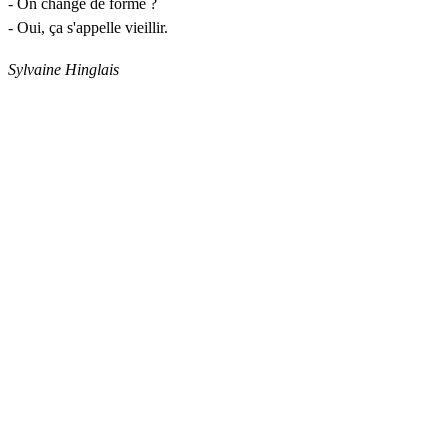
- On change de forme ?
- Oui, ça s'appelle vieillir.
Sylvaine Hinglais