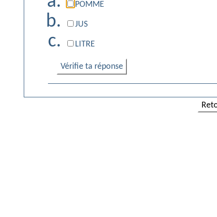
POMME
JUS
LITRE
Vérifie ta réponse
Ret