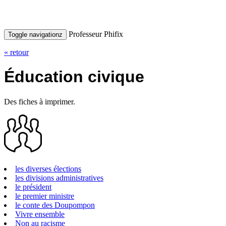
Professeur Phifix
Toggle navigation
z
« retour
Éducation civique
Des fiches à imprimer.
les diverses élections
les divisions administratives
le président
le premier ministre
le conte des Doupompon
Vivre ensemble
Non au racisme