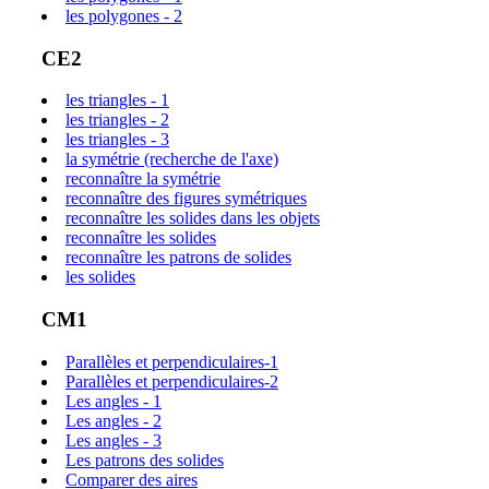
les polygones - 2
CE2
les triangles - 1
les triangles - 2
les triangles - 3
la symétrie (recherche de l'axe)
reconnaître la symétrie
reconnaître des figures symétriques
reconnaître les solides dans les objets
reconnaître les solides
reconnaître les patrons de solides
les solides
CM1
Parallèles et perpendiculaires-1
Parallèles et perpendiculaires-2
Les angles - 1
Les angles - 2
Les angles - 3
Les patrons des solides
Comparer des aires